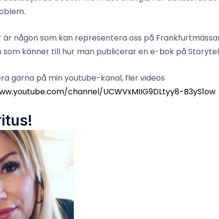
oblem.
ar är någon som kan representera oss på Frankfurtmäss
 som känner till hur man publicerar en e-bok på Storytel 
era gärna på min youtube-kanal, fler videos
www.youtube.com/channel/UCWVxMIIG9DLtyy8-B3yS1ow
itus!