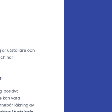
 är utställare och
och har
g.
, positivt
e kan vara
innebär läkning av