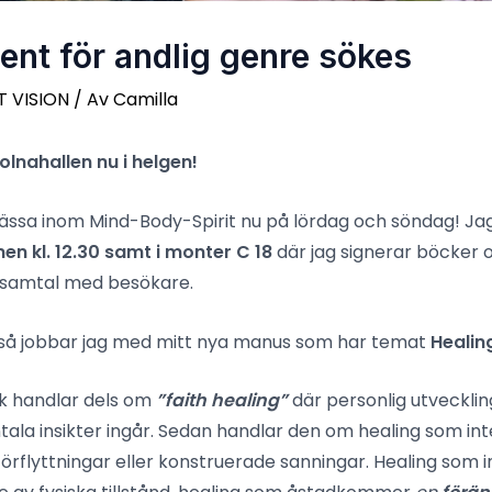
gent för andlig genre sökes
T VISION
/ Av
Camilla
lnahallen nu i helgen!
ässa inom Mind-Body-Spirit nu på lördag och söndag! Jag
en kl. 12.30 samt i monter C 18
där jag signerar böcker 
a samtal med besökare.
å jobbar jag med mitt nya manus som har temat
Healin
 handlar dels om
”faith healing”
där personlig utveckling
la insikter ingår. Sedan handlar den om healing som int
örflyttningar eller konstruerade sanningar. Healing som 