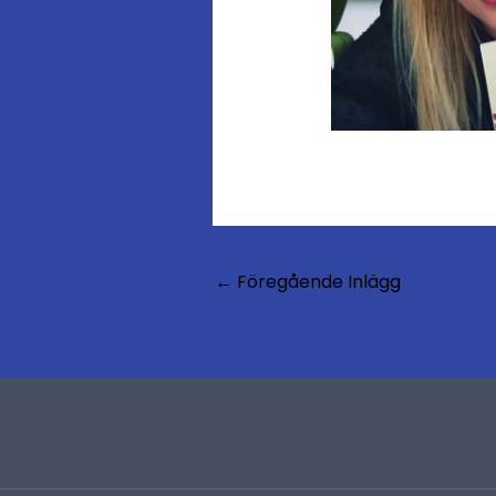
←
Föregående Inlägg