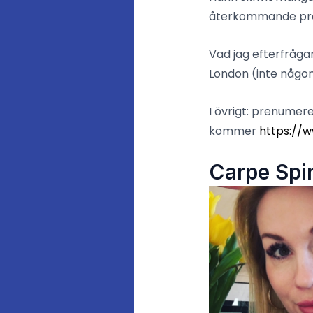
återkommande pr
Vad jag efterfråg
London (inte någon
I övrigt: prenumer
kommer
https://
Carpe Spir