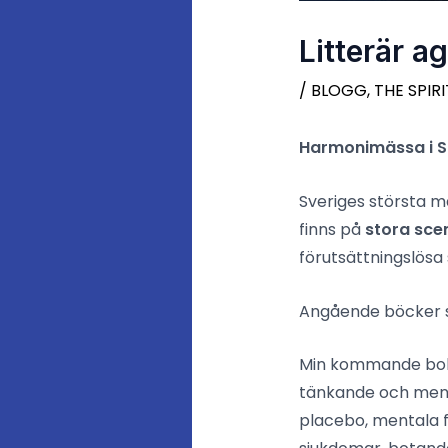
Litterär a
/
BLOGG
,
THE SPIRI
Harmonimässa i So
Sveriges största m
finns på
stora scen
förutsättningslös
Angående böcker s
Min kommande bok
tänkande och menta
placebo, mentala f