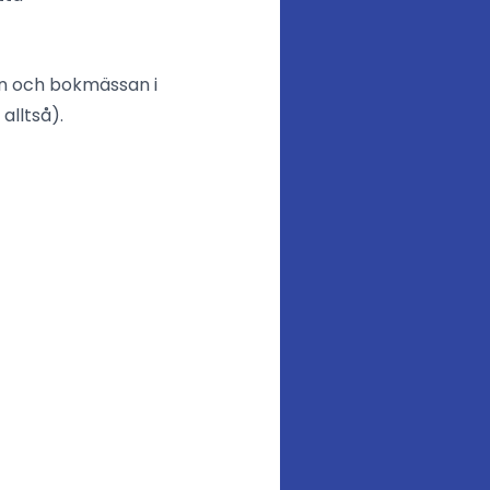
an och bokmässan i
alltså).