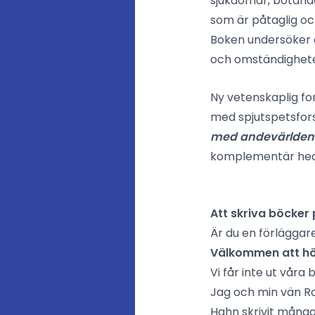
sjukdomar, botande
som är påtaglig oc
Boken undersöker o
och omständighete
Ny vetenskaplig fo
med spjutspetsfor
med andevärlden
komplementär heali
Att skriva böcker
Är du en förläggare
Välkommen att hö
Vi får inte ut våra
Jag och min vän R
Hahn skrivit många