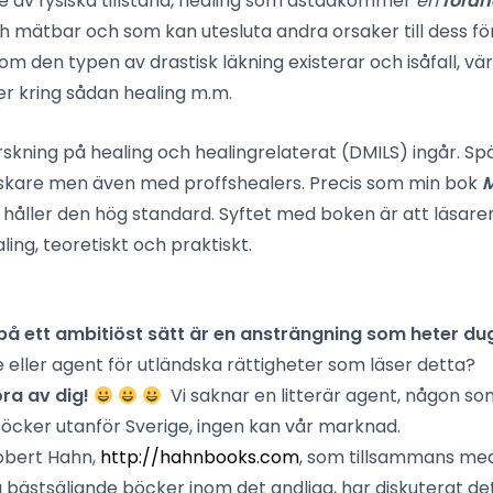
 av fysiska tillstånd, healing som åstadkommer
en
förän
h mätbar och som kan utesluta andra orsaker till dess fö
m den typen av drastisk läkning existerar och isåfall, vä
r kring sådan healing m.m.
rskning på healing och healingrelaterat (DMILS) ingår. Sp
skare men även med proffshealers. Precis som min bok
M
håller den hög standard. Syftet med boken är att läsaren
ng, teoretiskt och praktiskt.
 på ett ambitiöst sätt är en ansträngning som heter du
 eller agent för utländska rättigheter som läser detta?
ra av dig!
Vi saknar en litterär agent, någon so
 böcker utanför Sverige, ingen kan vår marknad.
obert Hahn,
http://hahnbooks.com
, som tillsammans med
 bästsäljande böcker inom det andliga, har diskuterat de