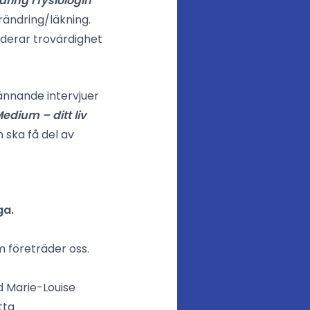
dring i fysiologin
rändring/läkning.
rderar trovärdighet
ännande intervjuer
edium – ditt liv
 ska få del av
ga.
m företräder oss.
 Marie-Louise
tta