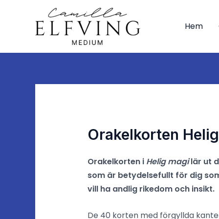
Hoppa
till
Hem
innehåll
Orakelkorten Heli
Orakelkorten i
Helig magi
lär ut 
som är betydelsefullt för dig so
vill ha andlig rikedom och insikt.
De 40 korten med förgyllda kante