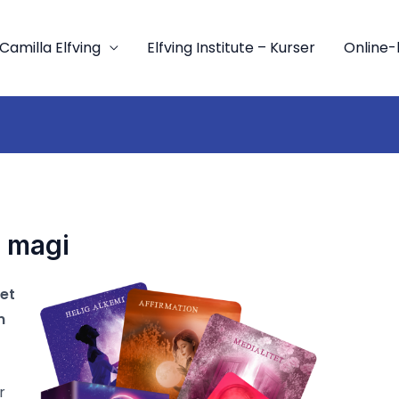
Camilla Elfving
Elfving Institute – Kurser
Online-
g magi
det
m
r