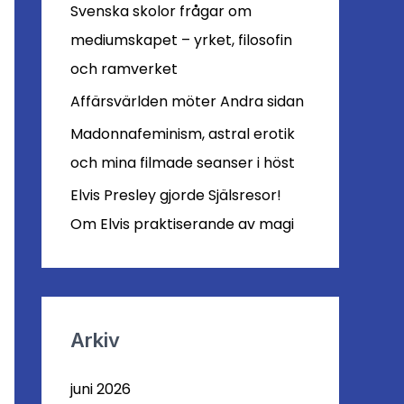
r
Svenska skolor frågar om
:
mediumskapet – yrket, filosofin
och ramverket
Affärsvärlden möter Andra sidan
Madonnafeminism, astral erotik
och mina filmade seanser i höst
Elvis Presley gjorde Själsresor!
Om Elvis praktiserande av magi
Arkiv
juni 2026