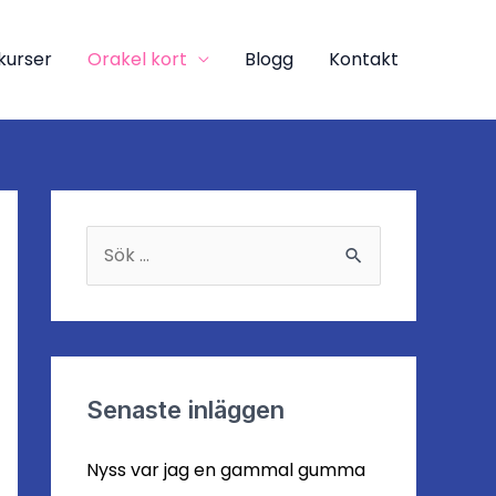
kurser
Orakel kort
Blogg
Kontakt
S
ö
k
e
f
Senaste inläggen
t
Nyss var jag en gammal gumma
e