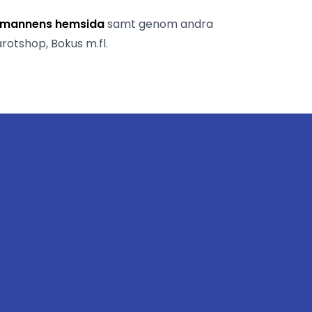
umannens hemsida
samt genom andra
rotshop, Bokus m.fl.