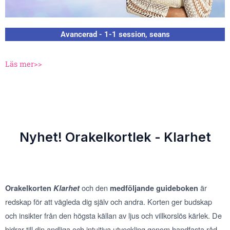
Avancerad - 1-1 session, seans
Läs mer>>
Nyhet! Orakelkortlek - Klarhet
och den
är
Orakelkorten
Klarhet
medföljande guideboken
redskap för att vägleda dig själv och andra. Korten ger budskap
och insikter från den högsta källan av ljus och villkorslös kärlek. De
bidrar till din andliga och intuitiva utveckling genom handfasta råd