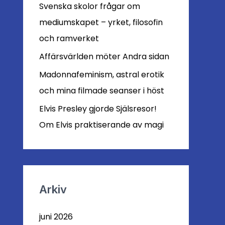
r
Svenska skolor frågar om
:
mediumskapet – yrket, filosofin
och ramverket
Affärsvärlden möter Andra sidan
Madonnafeminism, astral erotik
och mina filmade seanser i höst
Elvis Presley gjorde Själsresor!
Om Elvis praktiserande av magi
Arkiv
juni 2026