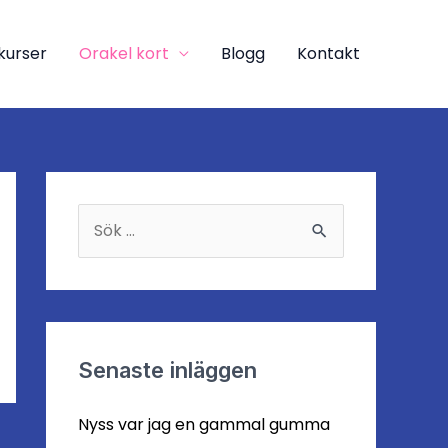
kurser
Orakel kort
Blogg
Kontakt
S
ö
k
e
f
Senaste inläggen
t
Nyss var jag en gammal gumma
e