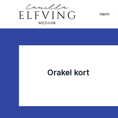
Hoppa
till
Hem
innehåll
Orakel kort