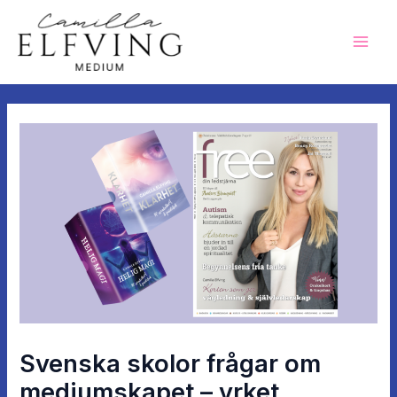
Hoppa
Mai
till
Men
innehåll
Inläggsnavigering
Svenska skolor frågar om
mediumskapet – yrket,