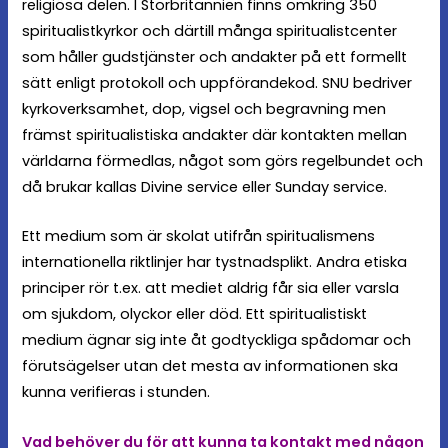
religiösa delen. I Storbritannien finns omkring 350
spiritualistkyrkor och därtill många spiritualistcenter
som håller gudstjänster och andakter på ett formellt
sätt enligt protokoll och uppförandekod. SNU bedriver
kyrkoverksamhet, dop, vigsel och begravning men
främst spiritualistiska andakter där kontakten mellan
världarna förmedlas, något som görs regelbundet och
då brukar kallas Divine service eller Sunday service.
Ett medium som är skolat utifrån spiritualismens
internationella riktlinjer har tystnadsplikt. Andra etiska
principer rör t.ex. att mediet aldrig får sia eller varsla
om sjukdom, olyckor eller död. Ett spiritualistiskt
medium ägnar sig inte åt godtyckliga spådomar och
förutsägelser utan det mesta av informationen ska
kunna verifieras i stunden.
Vad behöver du för att kunna ta kontakt med någon