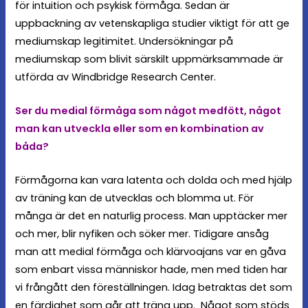
för intuition och psykisk förmåga. Sedan är
uppbackning av vetenskapliga studier viktigt för att ge
mediumskap legitimitet. Undersökningar på
mediumskap som blivit särskilt uppmärksammade är
utförda av Windbridge Research Center.
Ser du medial förmåga som något medfött, något
man kan utveckla eller som en kombination av
båda?
Förmågorna kan vara latenta och dolda och med hjälp
av träning kan de utvecklas och blomma ut. För
många är det en naturlig process. Man upptäcker mer
och mer, blir nyfiken och söker mer. Tidigare ansåg
man att medial förmåga och klärvoajans var en gåva
som enbart vissa människor hade, men med tiden har
vi frångått den föreställningen. Idag betraktas det som
en färdighet som går att träna upp. Något som stöds