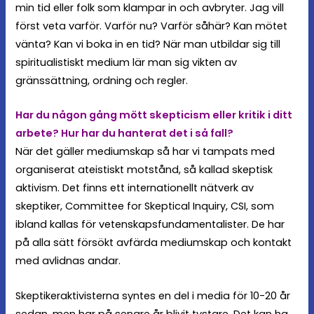
min tid eller folk som klampar in och avbryter. Jag vill
först veta varför. Varför nu? Varför såhär? Kan mötet
vänta? Kan vi boka in en tid? När man utbildar sig till
spiritualistiskt medium lär man sig vikten av
gränssättning, ordning och regler.
Har du någon gång mött skepticism eller kritik i ditt
arbete? Hur har du hanterat det i så fall?
När det gäller mediumskap så har vi tampats med
organiserat ateistiskt motstånd, så kallad skeptisk
aktivism. Det finns ett internationellt nätverk av
skeptiker, Committee for Skeptical Inquiry, CSI, som
ibland kallas för vetenskapsfundamentalister. De har
på alla sätt försökt avfärda mediumskap och kontakt
med avlidnas andar.
Skeptikeraktivisterna syntes en del i media för 10-20 år
sedan, men har på senare år blivit tystare. Det kan ha