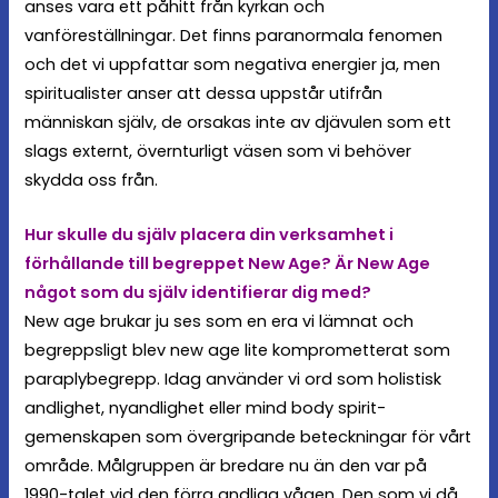
anses vara ett påhitt från kyrkan och
vanföreställningar. Det finns paranormala fenomen
och det vi uppfattar som negativa energier ja, men
spiritualister anser att dessa uppstår utifrån
människan själv, de orsakas inte av djävulen som ett
slags externt, övernturligt väsen som vi behöver
skydda oss från.
Hur skulle du själv placera din verksamhet i
förhållande till begreppet New Age? Är New Age
något som du själv identifierar dig med?
New age brukar ju ses som en era vi lämnat och
begreppsligt blev new age lite komprometterat som
paraplybegrepp. Idag använder vi ord som holistisk
andlighet, nyandlighet eller mind body spirit-
gemenskapen som övergripande beteckningar för vårt
område. Målgruppen är bredare nu än den var på
1990-talet vid den förra andliga vågen. Den som vi då