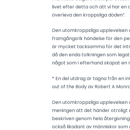
livet efter detta och att vi har en 
överleva den kroppsliga döden”.
Den utomkroppsliga upplevelsen ä
framgångsrik händelse för den pe
är mycket tacksamma för det int
då den enda tolkningen som legat t
något som i efterhand skapat en ne
* En del utdrag är tagna från en i
out of the Body av Robert A Monro
Den utomkroppsliga upplevelsen är 
meningen att det händer otroligt
beskriven genom hela återgivninge
också likadant av människor som 