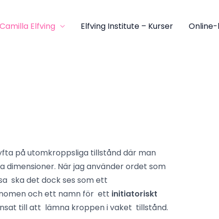
Camilla Elfving
Elfving Institute – Kurser
Online-
yfta på utomkroppsliga tillstånd där man
a dimensioner. När jag använder ordet som
esa ska det dock ses som ett
fenomen och ett namn för ett
initiatoriskt
at till att lämna kroppen i vaket tillstånd.