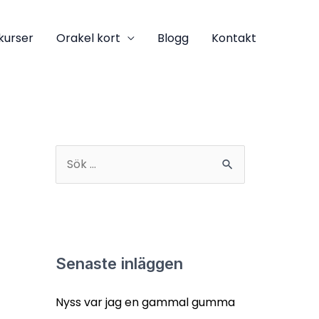
kurser
Orakel kort
Blogg
Kontakt
S
ö
k
e
f
Senaste inläggen
t
Nyss var jag en gammal gumma
e