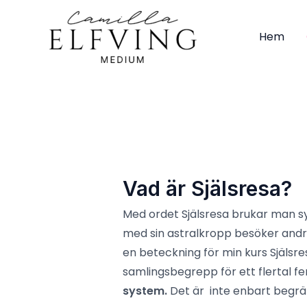
Hoppa
till
Hem
innehåll
Vad är Själsresa?
Med ordet Själsresa brukar man s
med sin astralkropp besöker andr
en beteckning för min kurs Själsr
samlingsbegrepp för ett flertal 
system.
Det är inte enbart begräns