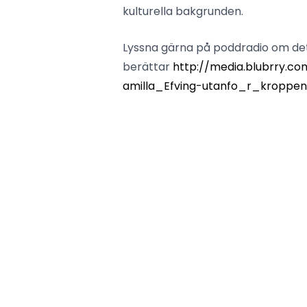
kulturella bakgrunden.
Lyssna gärna på poddradio om dett
berättar
http://media.blubrry.com
amilla_Efving-utanfo_r_kroppe