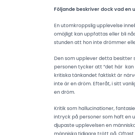
Följande beskriver dock vad en 
En utomkroppslig upplevelse inneb
omöjligt kan uppfattas eller bli nå
stunden att hon inte drömmer eller
Den som upplever detta besitter 
personen tycker att ”det här kan i
kritiska tänkandet faktiskt är när
inte är en dröm. Efteråt, i sitt vanl
en dröm.
Kritik som hallucinationer, fantas
intryck på personer som haft en ut
djupaste upplevelsen en människa 
människa tidigare trött på. Oftast 