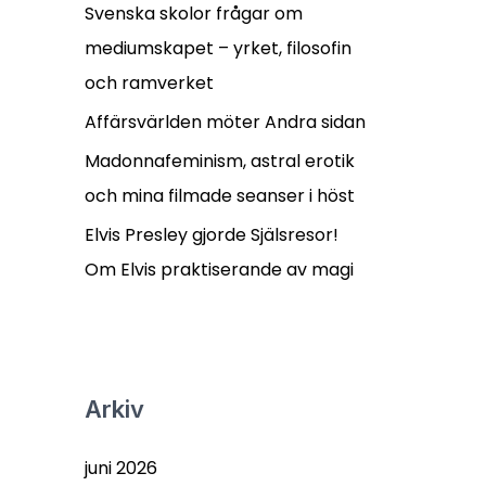
r
Svenska skolor frågar om
:
mediumskapet – yrket, filosofin
och ramverket
Affärsvärlden möter Andra sidan
Madonnafeminism, astral erotik
och mina filmade seanser i höst
Elvis Presley gjorde Själsresor!
Om Elvis praktiserande av magi
Arkiv
juni 2026