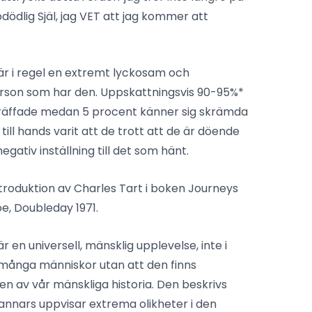
odödlig Själ, jag VET att jag kommer att
r i regel en extremt lyckosam och
rson som har den. Uppskattningsvis 90-95%*
räffade medan 5 procent känner sig skrämda
ill hands varit att de trott att de är döende
gativ inställning till det som hänt.
ntroduktion av Charles Tart i boken Journeys
e, Doubleday 1971.
en universell, mänsklig upplevelse, inte i
 många människor utan att den finns
n av vår mänskliga historia. Den beskrivs
annars uppvisar extrema olikheter i den