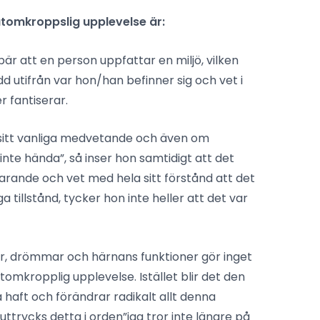
utomkroppslig upplevelse är:
är att en person uppfattar en miljö, vilken
dd utifrån var hon/han befinner sig och vet i
 fantiserar.
sitt vanliga medvetande och även om
nte hända”, så inser hon samtidigt att det
varande och vet med hela sitt förstånd att det
iga tillstånd, tycker hon inte heller att det var
ier, drömmar och härnans funktioner gör inget
omkropplig upplevelse. Istället blir det den
haft och förändrar radikalt allt denna
uttrycks detta i orden”jag tror inte längre på