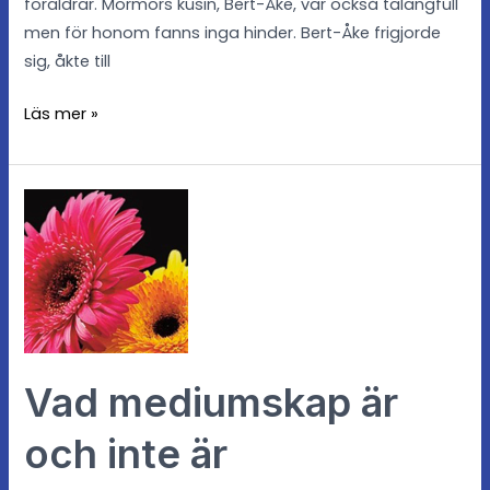
föräldrar. Mormors kusin, Bert-Åke, var också talangfull
men för honom fanns inga hinder. Bert-Åke frigjorde
sig, åkte till
Läs mer »
Vad
mediumskap
är
och
inte
är
Vad mediumskap är
och inte är