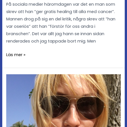
På sociala medier häromdagen var det en man som
skrev att han ”ger gratis healing till alla med cancer”.
Mannen drog på sig en del kritik, några skrev att ”han
var oseriös” att han ”förstör för oss andra i
branschen”. Det var allt jag hann se innan sidan
renderades och jag tappade bort mig. Men
Läs mer »
Perspektiv
och
narrativ
ändras
över
tid