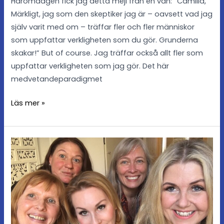
Häromdagen fick jag detta mejl från en vän: ”Camilla,
Märkligt, jag som den skeptiker jag är – oavsett vad jag
själv varit med om – träffar fler och fler människor
som uppfattar verkligheten som du gör. Grunderna
skakar!” But of course. Jag träffar också allt fler som
uppfattar verkligheten som jag gör. Det här
medvetandeparadigmet
Läs mer »
Om
demoner
och
domäner