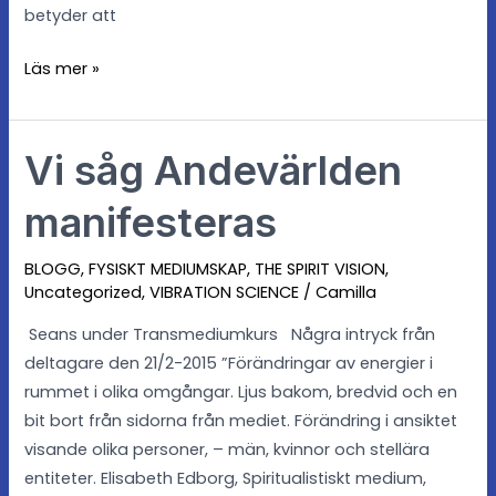
betyder att
Läs mer »
Vi såg Andevärlden
Vi
såg
manifesteras
Andevärlden
manifesteras
BLOGG
,
FYSISKT MEDIUMSKAP
,
THE SPIRIT VISION
,
Uncategorized
,
VIBRATION SCIENCE
/
Camilla
Seans under Transmediumkurs Några intryck från
deltagare den 21/2-2015 ”Förändringar av energier i
rummet i olika omgångar. Ljus bakom, bredvid och en
bit bort från sidorna från mediet. Förändring i ansiktet
visande olika personer, – män, kvinnor och stellära
entiteter. Elisabeth Edborg, Spiritualistiskt medium,