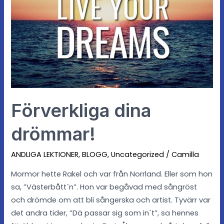
Förverkliga dina
drömmar!
ANDLIGA LEKTIONER
,
BLOGG
,
Uncategorized
/
Camilla
Mormor hette Rakel och var från Norrland. Eller som hon
sa, ”Västerbått´n”. Hon var begåvad med sångröst
och drömde om att bli sångerska och artist. Tyvärr var
det andra tider, ”Dä passar sig som in´t”, sa hennes