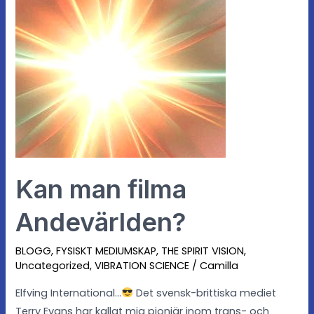
man
filma
Andevärlden?
Kan man filma
Andevärlden?
BLOGG
,
FYSISKT MEDIUMSKAP
,
THE SPIRIT VISION
,
Uncategorized
,
VIBRATION SCIENCE
/
Camilla
Elfving International…
Det svensk-brittiska mediet
Terry Evans har kallat mig pionjär inom trans- och