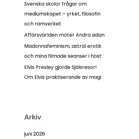
r
Svenska skolor frågar om
:
mediumskapet – yrket, filosofin
och ramverket
Affärsvärlden möter Andra sidan
Madonnafeminism, astral erotik
och mina filmade seanser i höst
Elvis Presley gjorde Själsresor!
Om Elvis praktiserande av magi
Arkiv
juni 2026