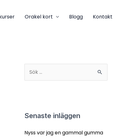
kurser
Orakel kort
Blogg
Kontakt
S
ö
k
e
f
Senaste inläggen
t
Nyss var jag en gammal gumma
e