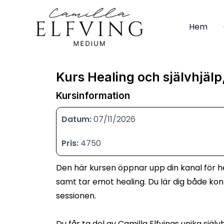
Hoppa
till
Hem
innehåll
Kurs Healing och självhjäl
Kursinformation
Datum:
07/11/2026
Pris:
4750
Den här kursen öppnar upp din kanal för hel
samt tar emot healing. Du lär dig både kon
sessionen.
Du får ta del av Camilla Elfvings unika sj