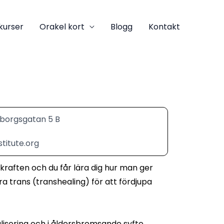
kurser
Orakel kort
Blogg
Kontakt
nborgsgatan 5 B
titute.org
kraften och du får lära dig hur man ger
a trans (transhealing) för att fördjupa
lisering och i åldersbromsande syfte.