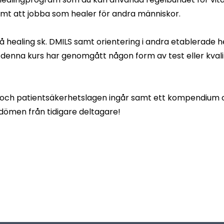
samt att jobba som healer för andra människor.
å healing sk.
DMILS
samt orientering i andra etablerade hea
 denna kurs har genomgått någon form av test eller kvalit
rs och patientsäkerhetslagen ingår samt ett kompendium o
ömen från tidigare deltagare!