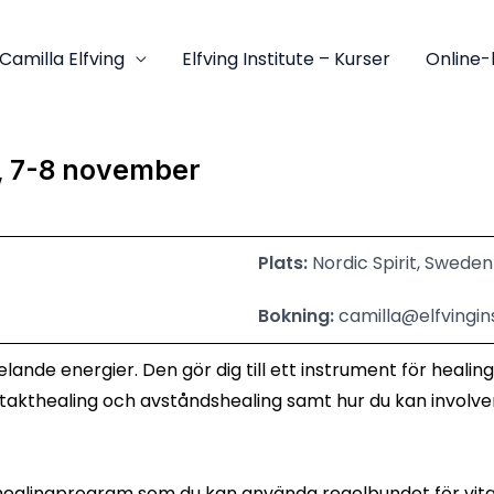
Camilla Elfving
Elfving Institute – Kurser
Online-
p, 7-8 november
Plats:
Nordic Spirit, Swede
Bokning:
camilla@elfvingins
ande energier. Den gör dig till ett instrument för healing
takthealing och avståndshealing samt hur du kan involver
älvhealingprogram som du kan använda regelbundet för vita