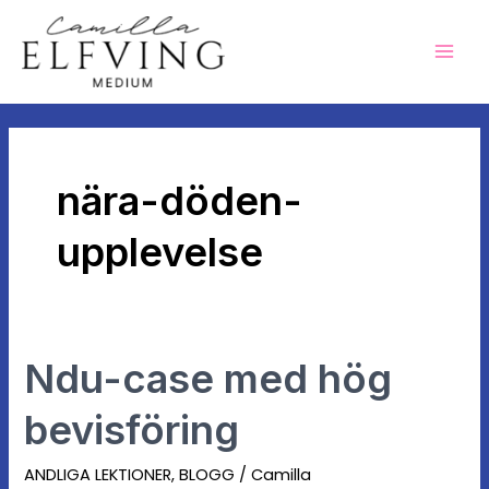
Hoppa
Mai
till
Men
innehåll
nära-döden-
upplevelse
Ndu-case med hög
Ndu-
case
bevisföring
med
hög
ANDLIGA LEKTIONER
,
BLOGG
/
Camilla
bevisföring