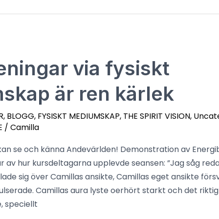
eningar via fysiskt
kap är ren kärlek
R
,
BLOGG
,
FYSISKT MEDIUMSKAP
,
THE SPIRIT VISION
,
Uncat
E
/
Camilla
 kan se och känna Andevärlden! Demonstration av Energib
av hur kursdeltagarna upplevde seansen: ”Jag såg redan
lade sig över Camillas ansikte, Camillas eget ansikte försv
lserade. Camillas aura lyste oerhört starkt och det rikti
 speciellt