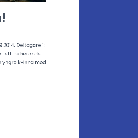
!
 2014. Deltagare 1:
ar ett pulserande
 En yngre kvinna med