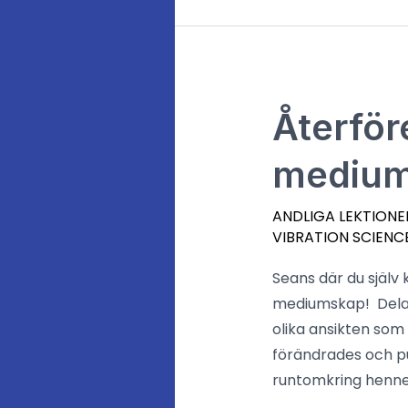
Återföreningar
Återför
via
mediums
fysiskt
mediumskap
ANDLIGA LEKTIONE
är
VIBRATION SCIENC
ren
kärlek
Seans där du själv
mediumskap! Delar 
olika ansikten som 
förändrades och pu
runtomkring henne,