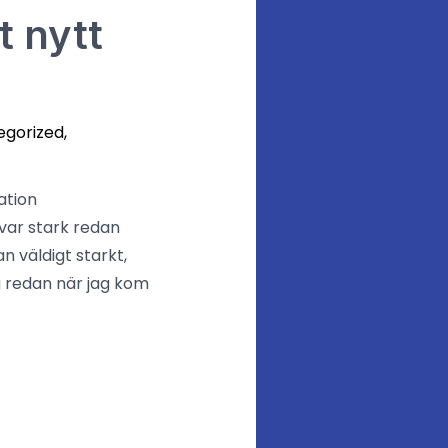
t nytt
egorized
,
ation
 var stark redan
n väldigt starkt,
g redan när jag kom