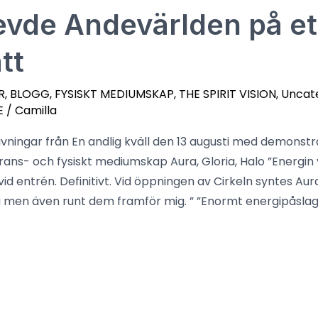
evde Andevärlden på et
tt
R
,
BLOGG
,
FYSISKT MEDIUMSKAP
,
THE SPIRIT VISION
,
Uncat
E
/
Camilla
vningar från En andlig kväll den 13 augusti med demonstr
rans- och fysiskt mediumskap Aura, Gloria, Halo ”Energin
vid entrén. Definitivt. Vid öppningen av Cirkeln syntes Aura
lla men även runt dem framför mig. ” ”Enormt energipåsla