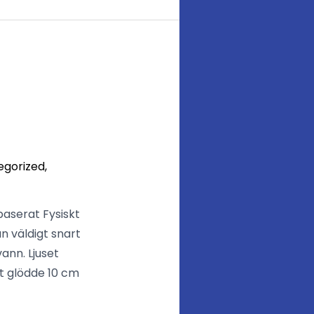
egorized
,
aserat Fysiskt
 väldigt snart
ann. Ljuset
gt glödde 10 cm