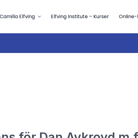
Camilla Elfving
Elfving Institute – Kurser
Online-
ns för Dan Aykroyd m.f