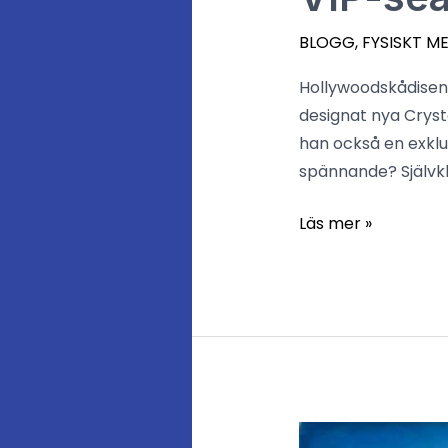
seans
för
BLOGG
,
FYSISKT M
Dan
Hollywoodskådisen 
Aykroyd
designat nya Cryst
m.fl.
han också en exklu
spännande? Självkl
Läs mer »
Vi