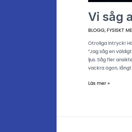
Vi såg 
BLOGG
,
FYSISKT M
Otroliga intryck! H
”Jag såg en väldigt
ljus. Såg fler ansi
vackra ögon, långt
Läs mer »