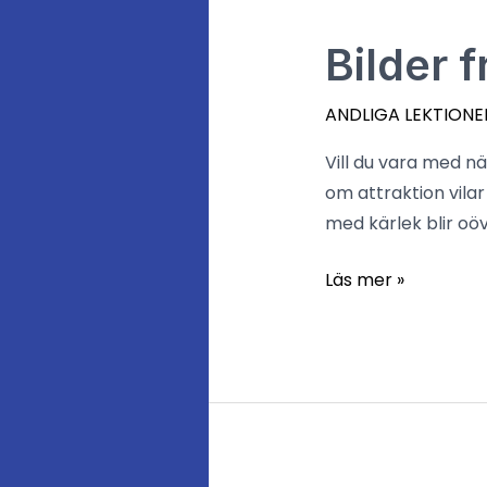
Bilder
Bilder 
från
LoA-
ANDLIGA LEKTIONE
kvällen
Vill du vara med n
28
om attraktion vilar
aug
med kärlek bl
Läs mer »