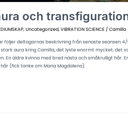
aura och transfiguration
EDIUMSKAP
,
Uncategorized
,
VIBRATION SCIENCE
/
Camilla
är följer deltagarnas beskrivning från senaste seansen 4/9
 stark aura kring Camilla, det lyste enormt mycket, det v
kten. En äldre kvinna med bred nästa och småkrulligt hår.
 hår (fick tanke om Maria Magdalena).