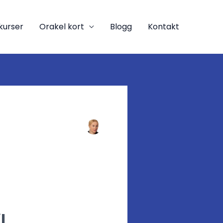
kurser
Orakel kort
Blogg
Kontakt
l.