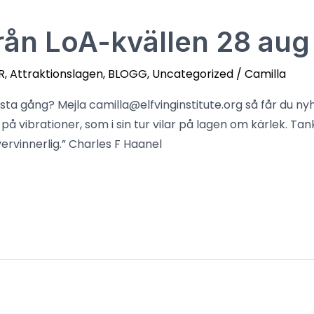
från LoA-kvällen 28 aug
R
,
Attraktionslagen
,
BLOGG
,
Uncategorized
/
Camilla
ästa gång? Mejla camilla@elfvinginstitute.org så får du n
 på vibrationer, som i sin tur vilar på lagen om kärlek. T
ir oövervinnerlig.” Charles F Haanel