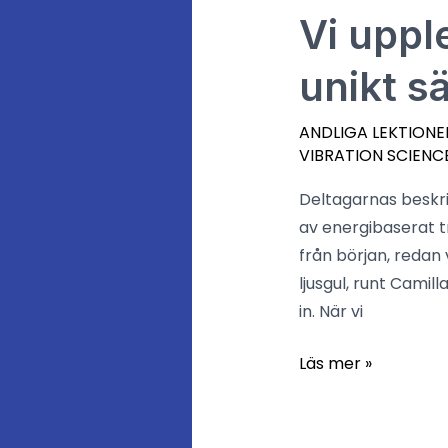
Vi
Vi uppl
upplevde
unikt sä
Andevärlden
på
ANDLIGA LEKTIONE
ett
VIBRATION SCIENC
nytt
unikt
Deltagarnas beskri
sätt
av energibaserat t
från början, redan 
ljusgul, runt Cami
in. När vi
Läs mer »