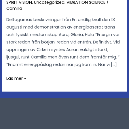
SPIRIT VISION
,
Uncategorized
,
VIBRATION SCIENCE
/
sätt
Camilla
Deltagarnas beskrivningar från En andlig kväll den 13
augusti med demonstration av energibaserat trans-
och fysiskt mediumskap Aura, Gloria, Halo ”Energin var
stark redan från början, redan vid entrén. Definitivt. Vid
öppningen av Cirkeln syntes Auran väldigt starkt,
ljusgul, runt Camilla men även runt dem framför mig. ”
”Enormt energipåslag redan när jag kom in. När vi […]
Läs mer »