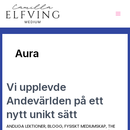
Hoppa
Mai
till
Men
innehåll
Aura
Vi upplevde
Vi
upplevde
Andevärlden på ett
Andevärlden
på
nytt unikt sätt
ett
nytt
ANDLIGA LEKTIONER
,
BLOGG
,
FYSISKT MEDIUMSKAP
,
THE
unikt