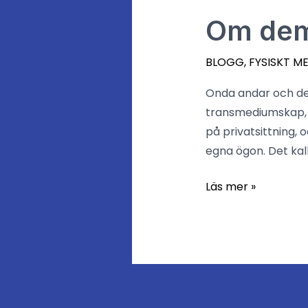
Om dem
BLOGG
,
FYSISKT M
Onda andar och dem
transmediumskap, e
på privatsittning,
egna ögon. Det kal
Läs mer »