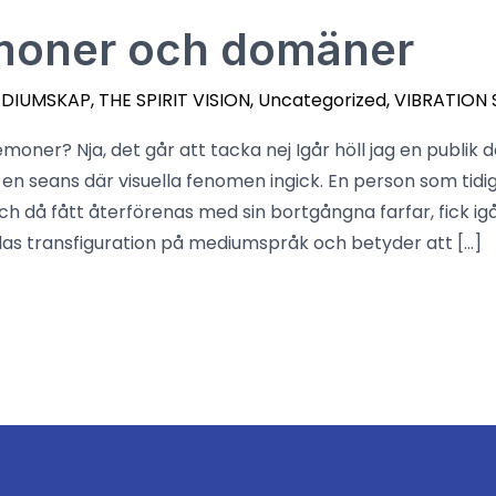
oner och domäner
EDIUMSKAP
,
THE SPIRIT VISION
,
Uncategorized
,
VIBRATION 
oner? Nja, det går att tacka nej Igår höll jag en publik
n seans där visuella fenomen ingick. En person som tidig
 och då fått återförenas med sin bortgångna farfar, fick 
las transfiguration på mediumspråk och betyder att […]