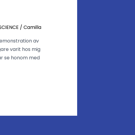
SCIENCE
/
Camilla
 demonstration av
are varit hos mig
igår se honom med