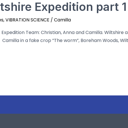
tshire Expedition part 1
es
,
VIBRATION SCIENCE
/
Camilla
Team: Christian, Anna and Camilla. Wiltshire and
 a fake crop ”The worm”, Boreham Woods, Wiltsh