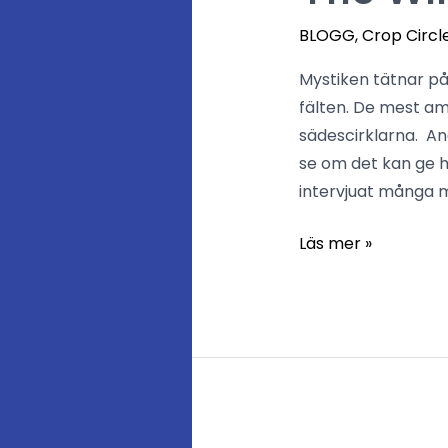
Wiltshire
Expedition
BLOGG
,
Crop Circl
part
Mystiken tätnar p
3
fälten. De mest am
sädescirklarna. An
se om det kan ge h
intervjuat många 
Läs mer »