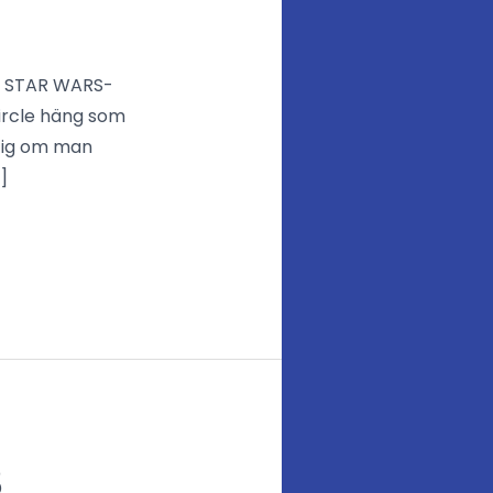
ig STAR WARS-
ircle häng som
tig om man
]
3