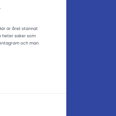
2
Här är året stannat
om heter saker som
h pentagram och man