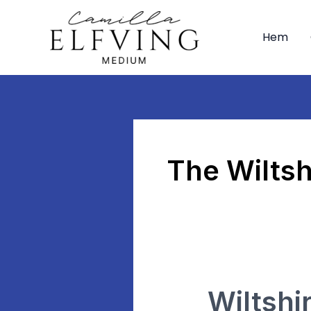
Hoppa
till
Hem
innehåll
The Wiltsh
Wiltshire
Wiltshi