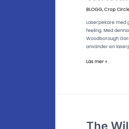
Expedition
2013
BLOGG
,
Crop Circl
Laserpekare med gr
feeling. Med denna
Woodborough Garde
använder en laserpe
Läs mer »
The
The Wil