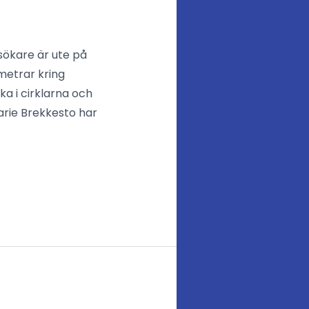
sökare är ute på
metrar kring
ka i cirklarna och
rie Brekkesto har