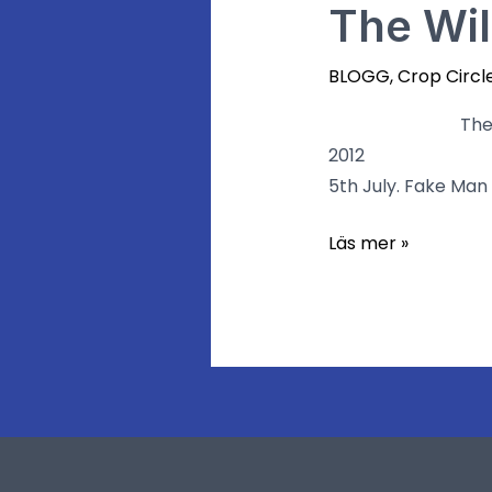
The
The Wil
Wiltshire
Expedition
BLOGG
,
Crop Circl
part
The Expedition 
1
2012 Camilla in
5th July. Fake Man
Läs mer »