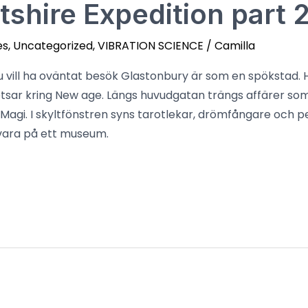
tshire Expedition part 
es
,
Uncategorized
,
VIBRATION SCIENCE
/
Camilla
u vill ha oväntat besök Glastonbury är som en spökstad. 
retsar kring New age. Längs huvudgatan trängs affärer s
 Magi. I skyltfönstren syns tarotlekar, drömfångare oc
 vara på ett museum.