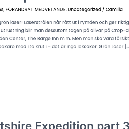
es
,
FÖRÄNDRAT MEDVETANDE
,
Uncategorized
/
Camilla
ön laser! Laserstrålen når rätt ut i rymden och ger rikt
 utrustning blir man dessutom tagen på allvar på Crop-c
n Center, The Barge Inn m.m. Men man ska vara försik
kare med lite krut i – det är inga leksaker. Grön Laser […
tshire Expedition part 