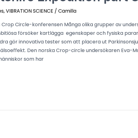
es
,
VIBRATION SCIENCE
/
Camilla
å Crop Circle-konferensen Många olika grupper av under
bitiösa försöker kartlägga egenskaper och fysiska para
dra gör innovativa tester som att placera ut Parkinsonsju
älsoeffekt. Den norska Crop-circle undersökaren Eva-Ma
människor som har