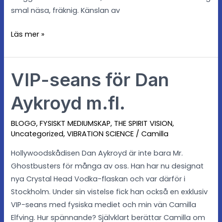
smal näsa, fräknig. Känslan av
Läs mer »
VIP-seans för Dan
VIP-
seans
Aykroyd m.fl.
för
Dan
BLOGG
,
FYSISKT MEDIUMSKAP
,
THE SPIRIT VISION
,
Aykroyd
Uncategorized
,
VIBRATION SCIENCE
/
Camilla
m.fl.
Hollywoodskådisen Dan Aykroyd är inte bara Mr.
Ghostbusters för många av oss. Han har nu designat
nya Crystal Head Vodka-flaskan och var därför i
Stockholm. Under sin vistelse fick han också en exklusiv
VIP-seans med fysiska mediet och min vän Camilla
Elfving. Hur spännande? Självklart berättar Camilla om