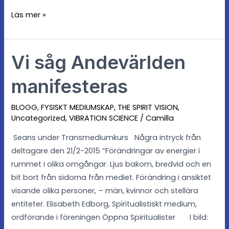
Läs mer »
Vi såg Andevärlden
Vi
såg
manifesteras
Andevärlden
manifesteras
BLOGG
,
FYSISKT MEDIUMSKAP
,
THE SPIRIT VISION
,
Uncategorized
,
VIBRATION SCIENCE
/
Camilla
Seans under Transmediumkurs Några intryck från
deltagare den 21/2-2015 ”Förändringar av energier i
rummet i olika omgångar. Ljus bakom, bredvid och en
bit bort från sidorna från mediet. Förändring i ansiktet
visande olika personer, – män, kvinnor och stellära
entiteter. Elisabeth Edborg, Spiritualistiskt medium,
ordförande i föreningen Öppna Spiritualister I bild: