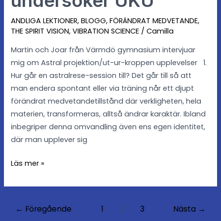
undersöker UKU
UKU
ANDLIGA LEKTIONER
,
BLOGG
,
FÖRÄNDRAT MEDVETANDE
,
THE SPIRIT VISION
,
VIBRATION SCIENCE
/
Camilla
Martin och Joar från Värmdö gymnasium intervjuar
mig om Astral projektion/ut-ur-kroppen upplevelser 1.
Hur går en astralrese-session till? Det går till så att
man endera spontant eller via träning når ett djupt
förändrat medvetandetillstånd där verkligheten, hela
materien, transformeras, alltså ändrar karaktär. Ibland
inbegriper denna omvandling även ens egen identitet,
där man upplever sig
Läs mer »
←
Föregående
1
2
3
Nästa
→