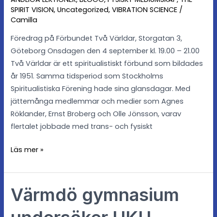
i
SPIRIT VISION
,
Uncategorized
,
VIBRATION SCIENCE
/
GTB
Camilla
Föredrag på Förbundet Två Världar, Storgatan 3,
Göteborg Onsdagen den 4 september kl. 19.00 – 21.00
Två Världar är ett spiritualistiskt förbund som bildades
år 1951. Samma tidsperiod som Stockholms
Spiritualistiska Förening hade sina glansdagar. Med
jättemånga medlemmar och medier som Agnes
Röklander, Ernst Broberg och Olle Jönsson, varav
flertalet jobbade med trans- och fysiskt
Läs mer »
Värmdö gymnasium
Värmdö
gymnasium
undersöker