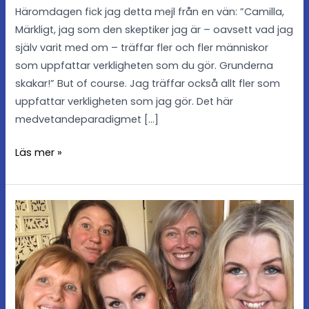
Häromdagen fick jag detta mejl från en vän: ”Camilla,
Märkligt, jag som den skeptiker jag är – oavsett vad jag
själv varit med om – träffar fler och fler människor
som uppfattar verkligheten som du gör. Grunderna
skakar!” But of course. Jag träffar också allt fler som
uppfattar verkligheten som jag gör. Det här
medvetandeparadigmet […]
Läs mer »
Om
demoner
och
domäner