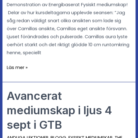
Demonstration av Energibaserat Fysiskt mediumskap!
Delar av hur kursdeltagarna upplevde seansen: ”Jag
såg redan väldigt snart olika ansikten som lade sig
över Camillas ansikte, Camillas eget ansikte försvann.
Ljuset förändrades och pulserade. Camillas aura lyste
oerhört starkt och det riktigt glödde 10 cm runtomkring
henne, speciellt
Läs mer »
Avancerat
Avancerat
mediumskap
mediumskap i ljus 4
i
ljus
sept i GTB
4
sept
ANDLIGA LEKTIONER
,
BLOGG
,
FYSISKT MEDIUMSKAP
,
THE