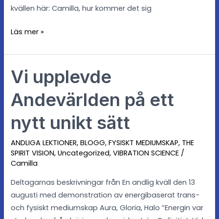
kvällen här: Camilla, hur kommer det sig
Läs mer »
Vi upplevde
Vi
upplevde
Andevärlden på ett
Andevärlden
på
nytt unikt sätt
ett
nytt
ANDLIGA LEKTIONER
,
BLOGG
,
FYSISKT MEDIUMSKAP
,
THE
unikt
SPIRIT VISION
,
Uncategorized
,
VIBRATION SCIENCE
/
sätt
Camilla
Deltagarnas beskrivningar från En andlig kväll den 13
augusti med demonstration av energibaserat trans-
och fysiskt mediumskap Aura, Gloria, Halo ”Energin var