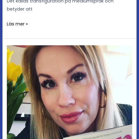
Det kallas transfiguration på mediumspråk och
betyder att
Läs mer »
Litterär
agent
för
andlig
genre
sökes