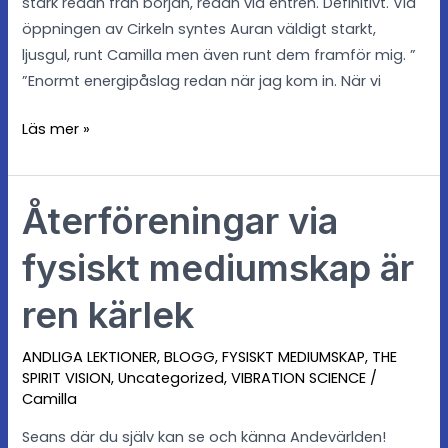
stark redan från början, redan vid entrén. Definitivt. Vid
öppningen av Cirkeln syntes Auran väldigt starkt,
ljusgul, runt Camilla men även runt dem framför mig. ”
”Enormt energipåslag redan när jag kom in. När vi
Läs mer »
Återföreningar via
Återföreningar
via
fysiskt mediumskap är
fysiskt
mediumskap
ren kärlek
är
ren
ANDLIGA LEKTIONER
,
BLOGG
,
FYSISKT MEDIUMSKAP
,
THE
kärlek
SPIRIT VISION
,
Uncategorized
,
VIBRATION SCIENCE
/
Camilla
Seans där du själv kan se och känna Andevärlden!