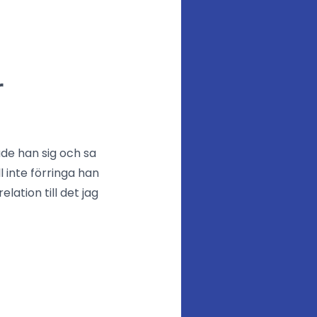
r
de han sig och sa
 inte förringa han
lation till det jag