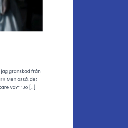
v jag granskad från
r!! Men asså, det
kare va?” ”Jo […]