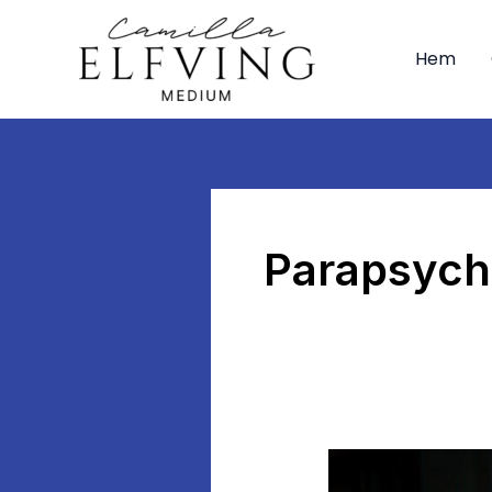
Hoppa
till
Hem
innehåll
Parapsych
Matter