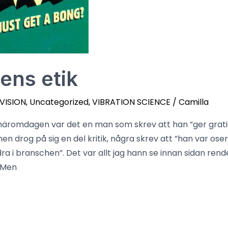
ens etik
 VISION
,
Uncategorized
,
VIBRATION SCIENCE
/
Camilla
häromdagen var det en man som skrev att han ”ger gratis h
 drog på sig en del kritik, några skrev att ”han var oser
dra i branschen”. Det var allt jag hann se innan sidan ren
 Men