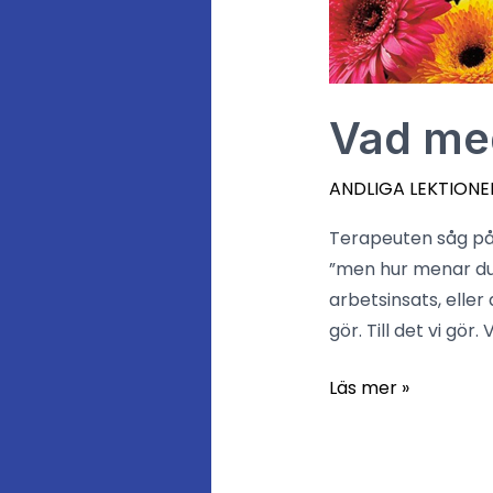
och
inte
är
Vad med
ANDLIGA LEKTIONE
Terapeuten såg på 
”men hur menar du n
arbetsinsats, eller
gör. Till det vi gör. V
Läs mer »