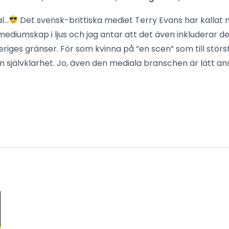
al…
Det svensk-brittiska mediet Terry Evans har kallat 
 mediumskap i ljus och jag antar att det även inkluderar 
iges gränser. För som kvinna på ”en scen” som till störs
n självklarhet. Jo, även den mediala branschen är lätt an