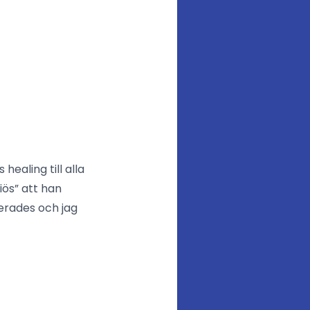
ealing till alla
iös” att han
derades och jag