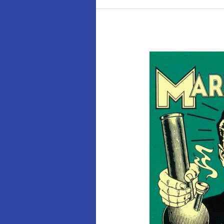
Healingens
etik