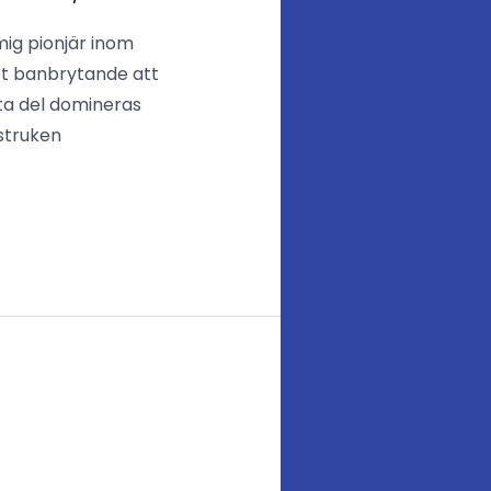
mig pionjär inom
det banbrytande att
ta del domineras
struken