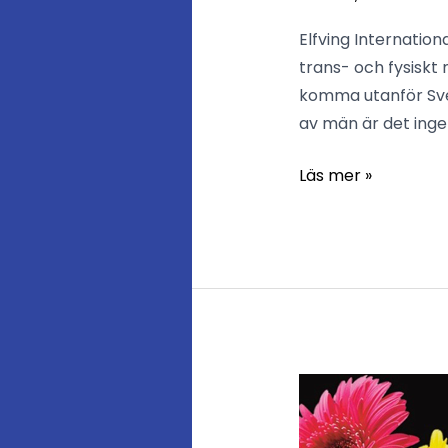
Elfving Internation
trans- och fysiskt
komma utanför Sver
av män är det inge
Läs mer »
Vad
mediumskap
är