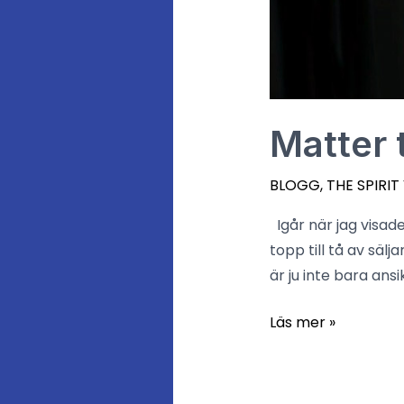
Matter 
BLOGG
,
THE SPIRIT
Igår när jag visad
topp till tå av säl
är ju inte bara ansi
Läs mer »