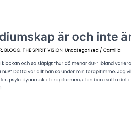
iumskap är och inte ä
R
,
BLOGG
,
THE SPIRIT VISION
,
Uncategorized
/
Camilla
klockan och sa släpigt ”hur då menar du?” Ibland variera
u?” Detta var allt han sa under min terapitimme. Jag vill
 den psykodynamiska terapiformen, utan bara sätta det i re
i