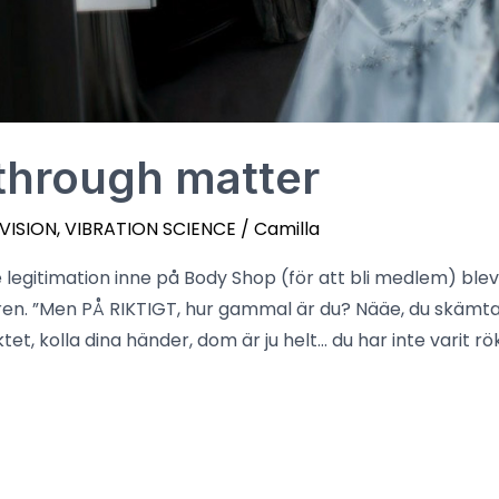
through matter
 VISION
,
VIBRATION SCIENCE
/
Camilla
e legitimation inne på Body Shop (för att bli medlem) ble
jaren. ”Men PÅ RIKTIGT, hur gammal är du? Nääe, du skämta
ktet, kolla dina händer, dom är ju helt… du har inte varit rö